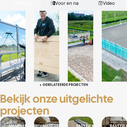
Foto's
Voor en na
Video
GERELATEERDE PROJECTEN
Bekijk
onze uitgelichte
projecten
MANEGESPIEGEL OP MAAT
MANEGESPIEGEL OP MAAT
EASY FIX MANEGESPIEGELS 
EASY FIX