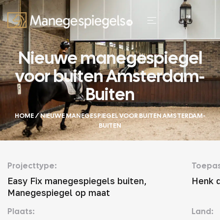
Nieuwe manegespiegel
voor buiten Amsterdam-
Buiten
HOME
/ NIEUWE MANEGESPIEGEL VOOR BUITEN AMSTERDAM-
BUITEN
Projecttype:
Toepas
Easy Fix manegespiegels buiten,
Henk 
Manegespiegel op maat
Plaats:
Land: