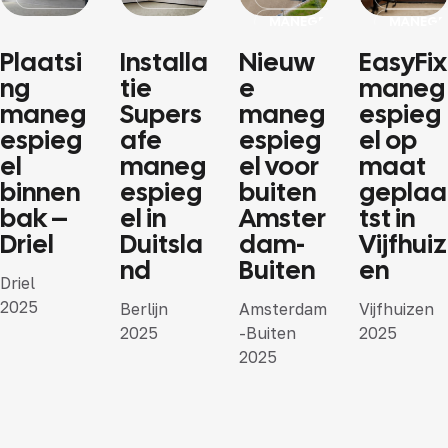
MANEGESPIEGEL OP MAAT
MANEGES
Plaatsi
Installa
Nieuw
EasyFix
ng
tie
e
maneg
maneg
Supers
maneg
espieg
espieg
afe
espieg
el op
el
maneg
el voor
maat
binnen
espieg
buiten
geplaa
bak –
el in
Amster
tst in
Driel
Duitsla
dam-
Vijfhuiz
nd
Buiten
en
Driel
2025
Berlijn
Amsterdam
Vijfhuizen
2025
-Buiten
2025
2025