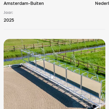
Amsterdam-Buiten
Neder
Jaar:
2025